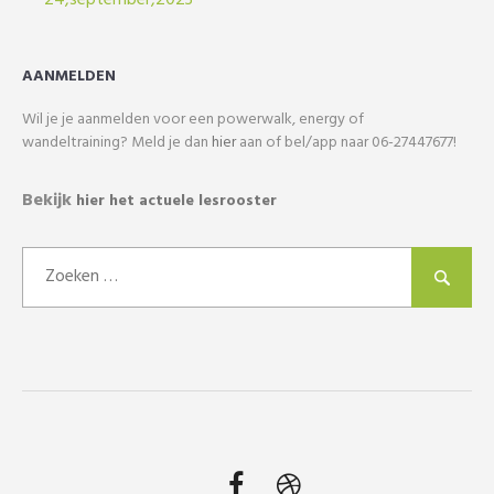
AANMELDEN
Wil je je aanmelden voor een powerwalk, energy of
wandeltraining? Meld je dan
hier
aan of bel/app naar 06-27447677!
Bekijk
hier het actuele lesrooster
Zoeken
naar: