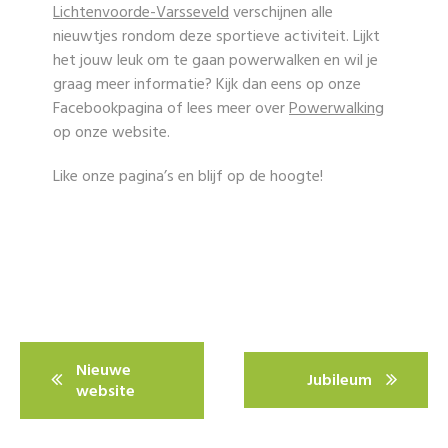
Lichtenvoorde-Varsseveld
verschijnen alle
nieuwtjes rondom deze sportieve activiteit. Lijkt
het jouw leuk om te gaan powerwalken en wil je
graag meer informatie? Kijk dan eens op onze
Facebookpagina of lees meer over
Powerwalking
op onze website.
Like onze pagina’s en blijf op de hoogte!
Bericht
Nieuwe
navigatie
Jubileum
website