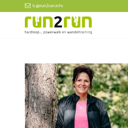
lc@run2run.info