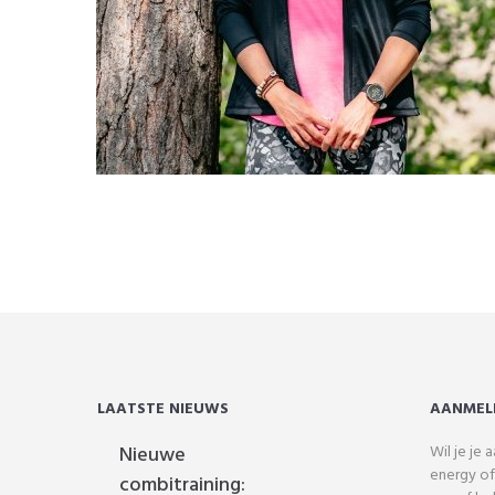
LAATSTE NIEUWS
AANMEL
Nieuwe
Wil je je
energy of
combitraining: