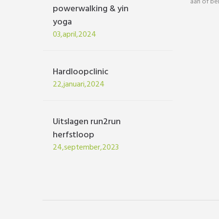
aan of be
powerwalking & yin
yoga
03,april,2024
Hardloopclinic
22,januari,2024
Uitslagen run2run
herfstloop
24,september,2023