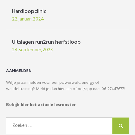
Hardloopclinic
22,januari,2024
Uitslagen run2run herfstloop
24,september,2023
AANMELDEN
Wil je je aanmelden voor een powerwalk, energy of
wandeltraining? Meld je dan
hier
aan of bel/app naar 06-27447677!
Bekijk
hier het actuele lesrooster
Zoeken
naar: