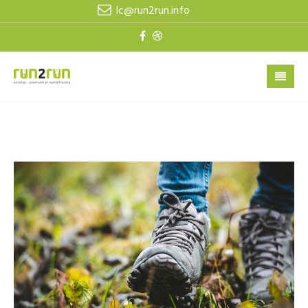
lc@run2run.info